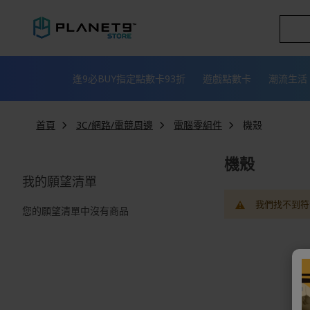
跳
到
內
容
逢9必BUY指定點數卡93折
遊戲點數卡
潮流生活
首頁
3C/網路/電競周邊
電腦零組件
機殼
機殼
我的願望清單
我們找不到符
您的願望清單中沒有商品