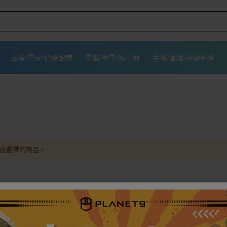
主機/電玩/週邊配備
電腦/筆電/顯示器
手機/直播/視聽周邊
合選擇的商品。