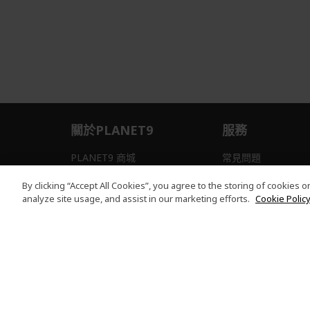
關於PLANET9
服務
PLANET9 商城
常見問題
隱私權聲明
訂單問題
By clicking “Accept All Cookies”, you agree to the storing of cookies 
analyze site usage, and assist in our marketing efforts.
Cookie Policy
本網站提供之安全支付：
PLANET9 Store | PLANET9 官方商城 | 統一編號：20828393 | Acer 版權
有