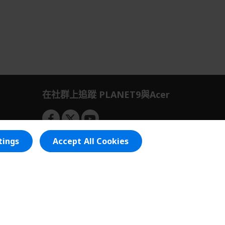
在社群上追蹤 PLANET9與Acer
tings
Accept All Cookies