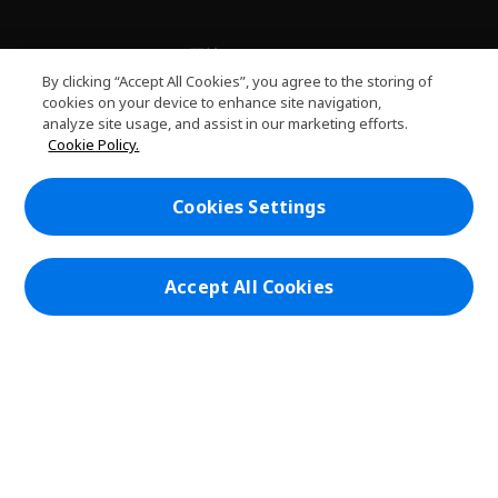
關於PLANET9
h
By clicking “Accept All Cookies”, you agree to the storing of
i
服務
cookies on your device to enhance site navigation,
h
d
analyze site usage, and assist in our marketing efforts.
i
d
PLANET9網路商城
Cookie Policy.
d
e
h
d
n
i
帳戶
e
h
d
Cookies Settings
n
i
d
在社群上追蹤 PLANET9與Acer
d
e
d
n
e
Accept All Cookies
n
本網站提供之安全支付：
PLANET9 Store | PLANET9 官方商城 | 統一編號：20828393 | Acer 版權