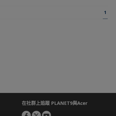
頁
您目
1
面
在社群上追蹤 PLANET9與Acer