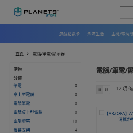
跳
到
內
容
遊戲點數卡
潮流生活
主機/電玩/
首頁
電腦/筆電/顯示器
電腦/筆電/
購物
分類
筆電
0
商
網
列
12
項商
格
表
桌上型電腦
0
店
介
電競筆電
0
面
電競桌上型電腦
0
電腦螢幕
10
螢幕支架
4