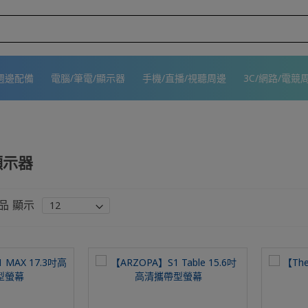
週邊配備
電腦/筆電/顯示器
手機/直播/視聽周邊
3C/網路/電競
顯示器
品
顯示