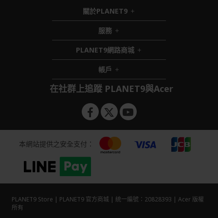
關於PLANET9
h
i
服務
h
d
i
d
PLANET9網路商城
d
e
h
d
n
i
帳戶
e
h
d
n
i
d
在社群上追蹤 PLANET9與Acer
d
e
d
n
e
n
本網站提供之安全支付：
PLANET9 Store | PLANET9 官方商城 | 統一編號：20828393 | Acer 版權
所有