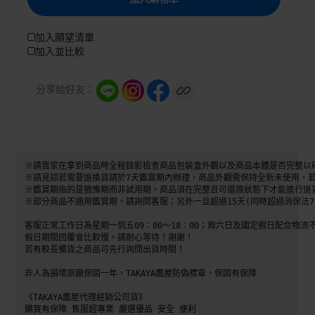
加入願望清單
加入並比較
分享給好友：
※請賣家在拿到商品時全程錄影檢查商品包裝盒外觀以及商品本體是否完整以
※請見諒若需要退換貨請於7天鑑賞期內辦理，商品外觀需保持全新未使用，若
※鑑賞期指的是猶豫期而非試用期，商品須在完整且可還原狀態下才能進行退貨
※部分商品不適用鑑賞期，請詢問客服；另外一旦超過15天(同時超過消保法7
客服正常工作日為星期一到五09：00～18：00；周六日及國定假日配合物流不
假日期間回覆會比較慢，請耐心等待！謝謝！

若有較長備貨之商品可先行詢問出貨時間！ 

非人為損壞原廠保固一年，TAKAYA鷹屋防偽標章，保固有保障

《TAKAYA鷹屋代理經銷公司貨》 

購買有保障 售服超專業 嚴選優品 安全 便利