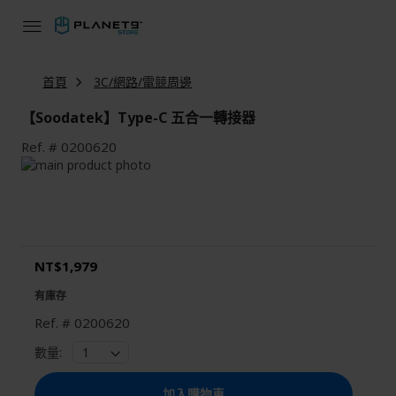
跳
到
內
容
首頁
3C/網路/電競周邊
【Soodatek】Type-C 五合一轉接器
Ref.
0200620
Skip
to
Skip
the
to
end
the
of
beginning
the
of
NT$1,979
images
the
gallery
images
有庫存
gallery
Ref.
0200620
數量:
加入購物車