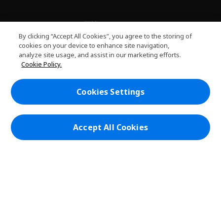
關於PLANET9
h
By clicking “Accept All Cookies”, you agree to the storing of
i
服務
cookies on your device to enhance site navigation,
h
d
analyze site usage, and assist in our marketing efforts.
i
d
PLANET9網路商城
Cookie Policy.
d
e
h
d
n
i
帳戶
e
h
d
Cookies Settings
n
i
d
在社群上追蹤 PLANET9與Acer
d
e
d
n
e
Accept All Cookies
n
本網站提供之安全支付：
PLANET9 Store | PLANET9 官方商城 | 統一編號：20828393 | Acer 版權