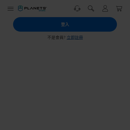
跳
到
內
PLANET9
容
登入
商
城
不是會員?
立即註冊