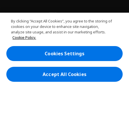
關於PLANET9
h
By clicking “Accept All Cookies”, you agree to the storing of
i
服務
cookies on your device to enhance site navigation,
h
d
analyze site usage, and assist in our marketing efforts.
i
d
PLANET9網路商城
Cookie Policy.
d
e
h
d
n
i
帳戶
e
h
d
Cookies Settings
n
i
d
在社群上追蹤 PLANET9與Acer
d
e
d
n
e
Accept All Cookies
n
本網站提供之安全支付：
PLANET9 Store | PLANET9 官方商城 | 統一編號：20828393 | Acer 版權