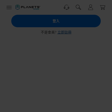
跳
到
內
PLANET9
容
登入
商
城
不是會員?
立即註冊