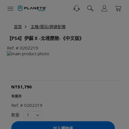
跳
到
內
容
首頁
主機/電玩/週邊配備
【PS4】伊蘇 X -北境歷險-《中文版》
Ref.
0202219
Skip
to
Skip
the
to
end
the
of
beginning
the
of
NT$1,790
images
the
gallery
images
有庫存
gallery
Ref.
0202219
數量:
加入購物車