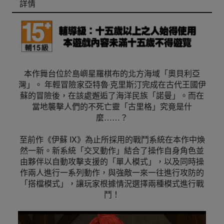
詳情
本作舞台位於島嶼星羅棋布的北方海域「奧貝利亞
灣」。 年輕冒險家亞特魯‧克里斯汀完成在古代王國伊
蘇的冒險後，在該處邂逅了海洋民族「諾曼」。而在
當地襲擊人們的不死亡靈「古里格」究竟是什
麼……？
至前作《伊蘇 IX》為止所採用的戰鬥系統在本作中煥
然一新。新系統「交叉動作」結合了操作自身角色並
由夥伴以自動攻擊支援的「單人模式」，以及同時操
作兩人進行一系列動作，與強敵一來一往進行攻防的
「搭檔模式」，讓玩家根據情況選擇兩種模式進行戰
鬥！