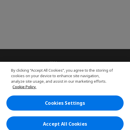
關於PLANET9
h
By clicking “Accept All Cookies”, you agree to the storing of
i
服務
cookies on your device to enhance site navigation,
h
d
analyze site usage, and assist in our marketing efforts.
i
d
PLANET9網路商城
Cookie Policy.
d
e
h
d
n
i
帳戶
e
h
d
Cookies Settings
n
i
d
在社群上追蹤 PLANET9與Acer
d
e
d
n
e
Accept All Cookies
n