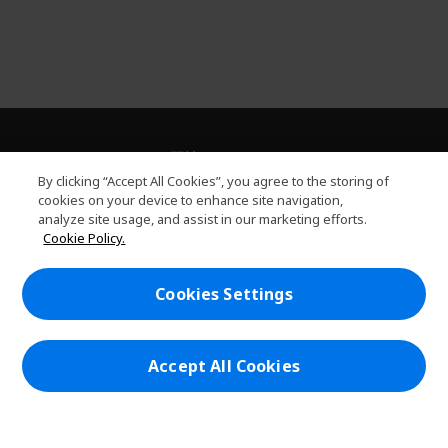
關於PLANET9
h
By clicking “Accept All Cookies”, you agree to the storing of
i
服務
cookies on your device to enhance site navigation,
h
d
analyze site usage, and assist in our marketing efforts.
i
d
PLANET9網路商城
Cookie Policy.
d
e
h
d
n
i
帳戶
e
h
d
Cookies Settings
n
i
d
在社群上追蹤 PLANET9與Acer
d
e
d
n
e
Accept All Cookies
n
本網站提供之安全支付：