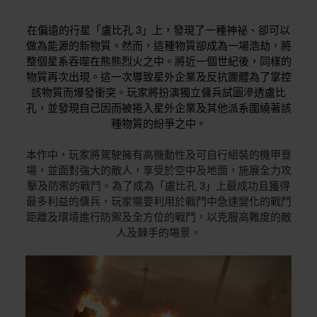
在偏遠的行星「盧比孔 3」上，發現了一種神祕、卻可以
做為能源的新物質。然而，這種物質卻成為一場浩劫，將
整個星系吞噬在熊熊烈火之中。將近一個世紀後，同樣的
物質再次出現。這一次導致星外企業及反抗團體為了掌控
該物質而爆發衝突。玩家將扮演獨立傭兵試圖滲透盧比
孔，並發現自己因而被捲入星外企業及其他派系圍繞著該
種物質的紛爭之中。
本作中，玩家將駕駛擁有高機動性及可自行組裝的機甲登
場，並面對強大的敵人，享受於空中及地面，施展全力攻
擊及防禦的戰鬥。為了成為「盧比孔 3」上最成功且獲得
最多利益的傭兵，玩家需要利用於戰鬥中急速變化的戰鬥
距離及環境進行防禦及全方位的戰鬥，以克服高難度的敵
人及棘手的場景。