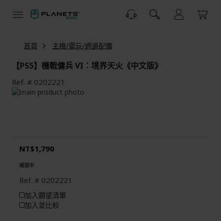
跳
到
內
容
首頁
主機/電玩/週邊配備
【PS5】機戰傭兵 VI：境界天火《中文版》
Ref.
0202221
Skip
to
Skip
the
to
end
the
of
beginning
the
of
NT$1,790
images
the
gallery
images
補貨中
gallery
Ref.
0202221
加入願望清單
加入並比較