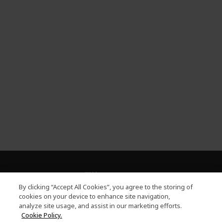
關於PLANET9
h
By clicking “Accept All Cookies”, you agree to the storing of
i
服務
cookies on your device to enhance site navigation,
h
d
analyze site usage, and assist in our marketing efforts.
i
d
PLANET9網路商城
Cookie Policy.
d
e
h