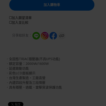
加入購物車
加入願望清單
加入並比較
分享給好友：
．全固態TRIAC穩壓器(不具UPS功能)
．額定容量：2000VA/1600W
．延遲啟動功能
．彩色LCD面板顯示
．台灣生產製造，工廠直營
．內建四段升壓及三段降壓
．具有穩壓、過載、雷擊突波保護功能