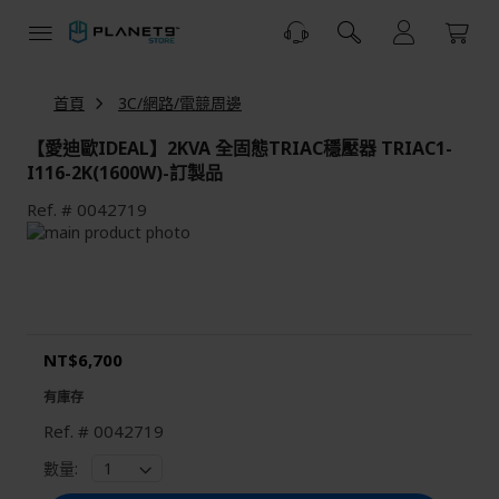
跳
到
內
容
首頁
3C/網路/電競周邊
【愛迪歐IDEAL】2KVA 全固態TRIAC穩壓器 TRIAC1-
I116-2K(1600W)-訂製品
Ref.
0042719
Skip
to
Skip
the
to
end
the
of
beginning
the
of
NT$6,700
images
the
gallery
images
有庫存
gallery
Ref.
0042719
數量: