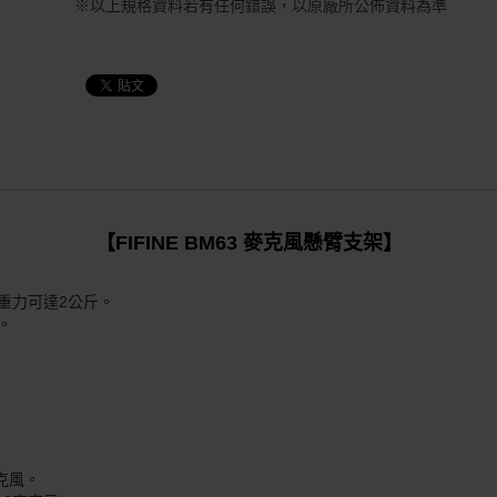
※以上規格資料若有任何錯誤，以原廠所公佈資料為準
【
FIFINE BM63 麥克風懸臂支架
】
重力可達2公斤。
。
克風。