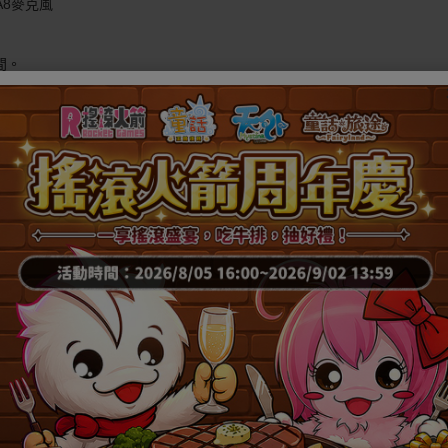
、A8麥克風
間。