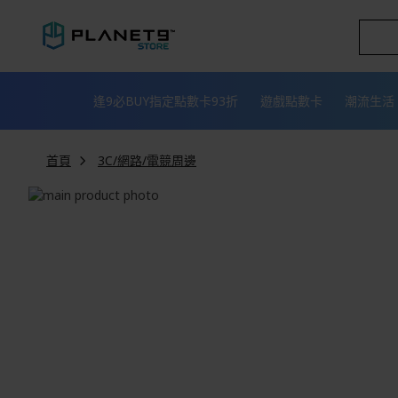
跳
到
內
容
逢9必BUY指定點數卡93折
遊戲點數卡
潮流生活
首頁
3C/網路/電競周邊
Skip
to
Skip
the
to
end
the
of
beginning
the
of
images
the
gallery
images
gallery