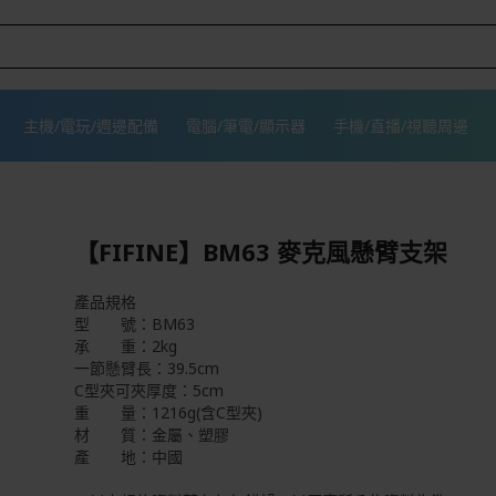
主機/電玩/週邊配備
電腦/筆電/顯示器
手機/直播/視聽周邊
【FIFINE】BM63 麥克風懸臂支架
產品規格
型 號：BM63
承 重：2kg
一節懸臂長：39.5cm
C型夾可夾厚度：5cm
重 量：1216g(含C型夾)
材 質：金屬、塑膠
產 地：中國