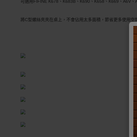
可適用FIFINE K678、K683B、K690、K658、K669、A6V
節省空間
將C型螺絲夾夾在桌上，不會佔用太多面積，節省更多使用空