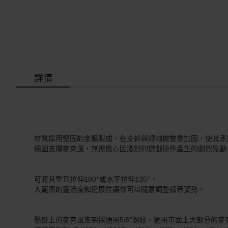
詳情
金屬材質堅固耐用
材質採用堅固的金屬製成，在支幹與轉軸做雙重加固，使其承
穩固支撐麥克風，無需擔心因激烈的遊戲操作產生的劇烈晃動
靈活調整角度
可將其垂直拉伸180°或水平拉伸135°。
大範圍的靈活度和延展性讓你可以隨意調整錄音姿勢。
廣泛兼容
懸臂上的麥克風支架採通用5/8”螺紋，適用市面上大部分的麥