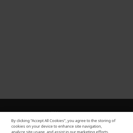
關於PLANET9
h
By clicking “Accept All Cookies”, you agree to the storing of
i
服務
cookies on your device to enhance site navigation,
h
d
analyze site usage, and assist in our marketing efforts.
i
d