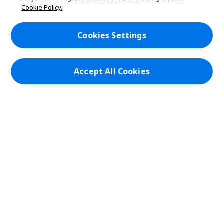
PLANET9網路商城
Cookie Policy.
d
e
h
d
n
i
帳戶
e
h
d
Cookies Settings
n
i
d
在社群上追蹤 PLANET9與Acer
d
e
d
n
e
Accept All Cookies
n
本網站提供之安全支付：
PLANET9 Store | PLANET9 官方商城 | 統一編號：20828393 | Acer 版權
所有