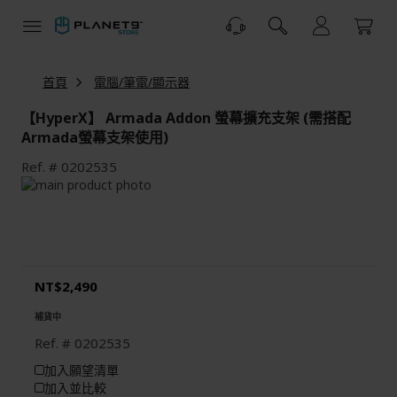
跳
到
內
容
首頁
電腦/筆電/顯示器
【HyperX】 Armada Addon 螢幕擴充支架 (需搭配
Armada螢幕支架使用)
Ref.
0202535
Skip
to
Skip
the
to
end
the
of
beginning
the
of
NT$2,490
images
the
gallery
images
補貨中
gallery
Ref.
0202535
加入願望清單
加入並比較