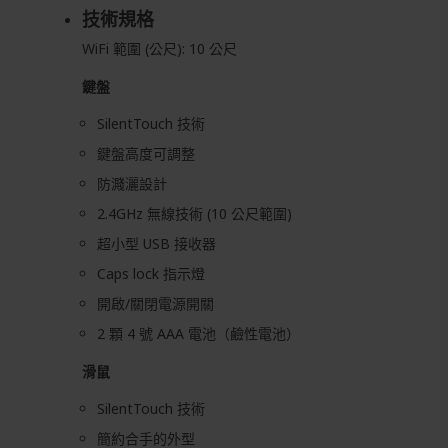
技術規格
WiFi 範圍 (公尺): 10 公尺
鍵盤
SilentTouch 技術
鍵盤高度可調整
防濺灑設計
2.4GHz 無線技術 (10 公尺範圍)
超小型 USB 接收器
Caps lock 指示燈
開啟/關閉電源開關
2 顆 4 號 AAA 電池（鹼性電池）
滑鼠
SilentTouch 技術
簡約合手的外型