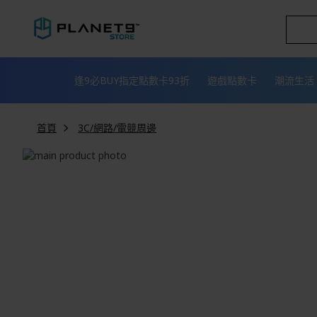
跳
到
內
容
逢9必BUY指定點數卡93折
遊戲點數卡
潮流生活
首頁
3C/網路/電競周邊
Skip
to
Skip
the
to
end
the
of
beginning
the
of
images
the
gallery
images
gallery