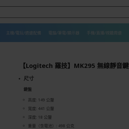
主機/電玩/週邊配備
電腦/筆電/顯示器
手機/直播/視聽周邊
【Logitech 羅技】MK295 無線靜音
尺寸
鍵盤
高度: 149 公釐
寬度: 441 公釐
深度: 18 公釐
重量（含電池）: 498 公克