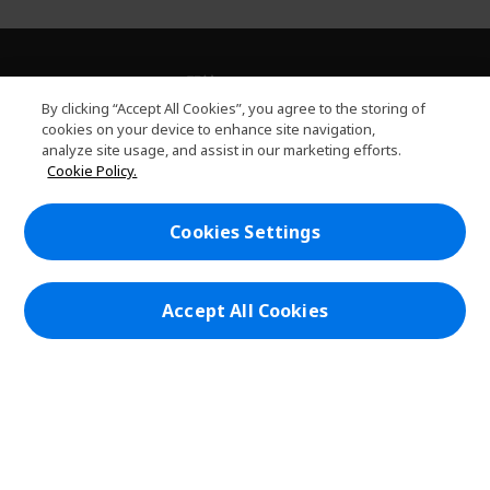
關於PLANET9
h
By clicking “Accept All Cookies”, you agree to the storing of
i
服務
cookies on your device to enhance site navigation,
h
d
analyze site usage, and assist in our marketing efforts.
i
d
PLANET9網路商城
Cookie Policy.
d
e
h
d
n
i
帳戶
e
h
d
Cookies Settings
n
i
d
在社群上追蹤 PLANET9與Acer
d
e
d
n
e
Accept All Cookies
n
本網站提供之安全支付：