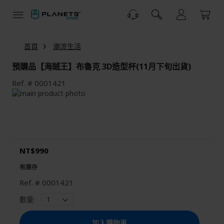
跳
到
內
容
首頁
潮流生活
預購品【海賊王】布魯克 3D造型杯(11月下旬出貨)
Ref.
0001421
Skip
to
Skip
the
to
end
the
of
beginning
the
of
NT$990
images
the
gallery
images
有庫存
gallery
Ref.
0001421
數量:
加入購物車