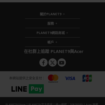
關於PLANET9
h
i
服務
h
d
i
d
PLANET9網路商城
d
e
h
d
n
i
帳戶
e
h
d
n
i
d
在社群上追蹤 PLANET9與Acer
d
e
d
n
e
n
本網站提供之安全支付：
PLANET9 Store | PLANET9 官方商城 | 統一編號：20828393 | Acer 版權