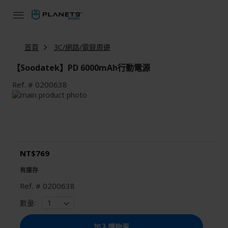
跳
到
內
容
首頁
3C/網路/電競周邊
【Soodatek】PD 6000mAh行動電源
Ref.
0200638
Skip
to
Skip
the
to
end
the
of
beginning
the
of
NT$769
images
the
gallery
images
有庫存
gallery
Ref.
0200638
數量:
加入購物車