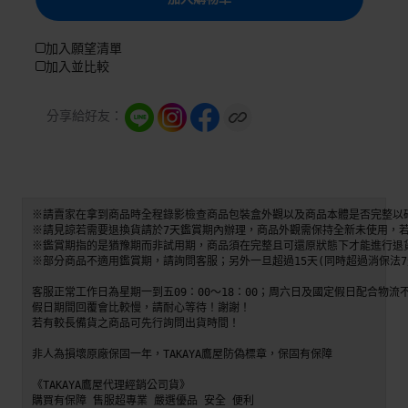
加入願望清單
加入並比較
分享給好友：
※請賣家在拿到商品時全程錄影檢查商品包裝盒外觀以及商品本體是否完整以
※請見諒若需要退換貨請於7天鑑賞期內辦理，商品外觀需保持全新未使用，若
※鑑賞期指的是猶豫期而非試用期，商品須在完整且可還原狀態下才能進行退貨
※部分商品不適用鑑賞期，請詢問客服；另外一旦超過15天(同時超過消保法7
客服正常工作日為星期一到五09：00～18：00；周六日及國定假日配合物流不
假日期間回覆會比較慢，請耐心等待！謝謝！

若有較長備貨之商品可先行詢問出貨時間！ 

非人為損壞原廠保固一年，TAKAYA鷹屋防偽標章，保固有保障

《TAKAYA鷹屋代理經銷公司貨》 

購買有保障 售服超專業 嚴選優品 安全 便利