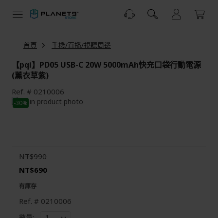
跳
到
內
容
首頁
手機/直播/視聽周邊
【pqi】PD05 USB-C 20W 5000mAh快充口袋行動電源
(薰衣草紫)
Ref.
0210006
Skip
-30%
to
Skip
the
to
end
the
of
beginning
the
of
NT$990
images
the
gallery
images
NT$690
gallery
有庫存
Ref.
0210006
數量: