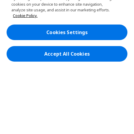
服務
cookies on your device to enhance site navigation,
h
d
analyze site usage, and assist in our marketing efforts.
i
d
PLANET9網路商城
Cookie Policy.
d
e
h
d
n
i
帳戶
e
h
d
Cookies Settings
n
i
d
在社群上追蹤 PLANET9與Acer
d
e
d
n
e
Accept All Cookies
n
本網站提供之安全支付：
PLANET9 Store | PLANET9 官方商城 | 統一編號：20828393 | Acer 版權
所有