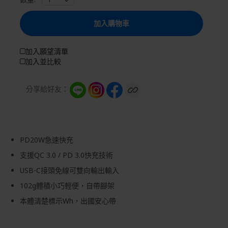
加入購物車
加入願望清單
加入並比較
分享給好友：
PD20W
急速快充
支援
QC 3.0 / PD 3.0
快充技術
USB-C
接頭免線可雙向輸出輸入
102g
體積小巧輕便，自帶腳架
本體清楚標示
Wh
，出國安心帶