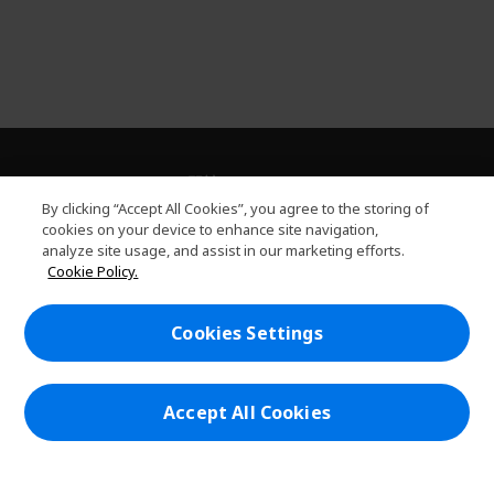
關於PLANET9
h
By clicking “Accept All Cookies”, you agree to the storing of
i
服務
cookies on your device to enhance site navigation,
h
d
analyze site usage, and assist in our marketing efforts.
i
d
PLANET9網路商城
Cookie Policy.
d
e
h
d
n
i
帳戶
e
h
d
Cookies Settings
n
i
d
在社群上追蹤 PLANET9與Acer
d
e
d
n
e
Accept All Cookies
n
本網站提供之安全支付：