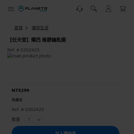
跳
到
內
容
首頁
潮流生活
【任天堂】耀西 橡膠鑰匙圈
Ref.
0202425
Skip
to
Skip
the
to
end
the
of
beginning
the
of
NT$299
images
the
gallery
images
有庫存
gallery
Ref.
0202425
數量:
加入購物車