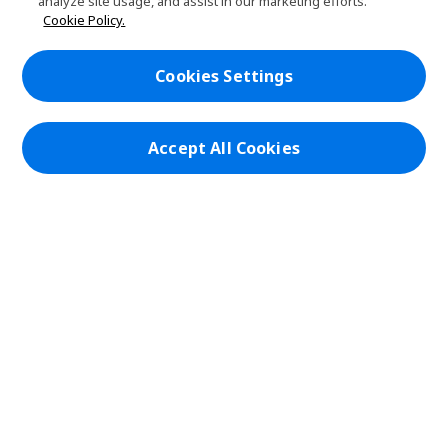
analyze site usage, and assist in our marketing efforts.
i
d
PLANET9網路商城
Cookie Policy.
d
e
h
d
n
i
帳戶
e
h
d
Cookies Settings
n
i
d
在社群上追蹤 PLANET9與Acer
d
e
d
n
e
Accept All Cookies
n
本網站提供之安全支付：
PLANET9 Store | PLANET9 官方商城 | 統一編號：20828393 | Acer 版權
所有