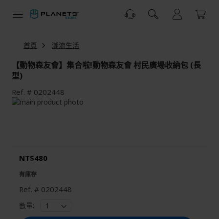
跳
到
內
容
首頁
潮流生活
【動物森友會】集合啦!動物森友會 村民廣場收納包 (長
型)
Ref.
0202448
Skip
to
Skip
the
to
end
the
of
beginning
the
of
NT$480
images
the
gallery
images
有庫存
gallery
Ref.
0202448
數量: