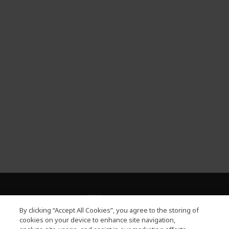
關於PLANET9
h
By clicking “Accept All Cookies”, you agree to the storing of
i
服務
cookies on your device to enhance site navigation,
h
d