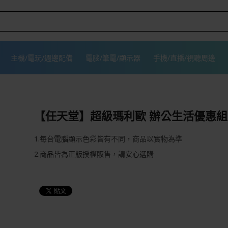
主機/電玩/週邊配備
電腦/筆電/顯示器
手機/直播/視聽周邊
【任天堂】超級瑪利歐 辦公生活優惠組
1.每台電腦顯示色彩皆有不同，商品以實物為準
2.商品皆為正版授權販售，請安心選購