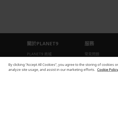
關於PLANET9
服務
PLANET9 商城
常見問題
隱私權聲明
訂單問題
By clicking “Accept All Cookies”, you agree to the storing of cookies 
analyze site usage, and assist in our marketing efforts.
Cookie Policy
本網站提供之安全支付：
PLANET9 Store | PLANET9 官方商城 | 統一編號：20828393 | Acer 版權
有