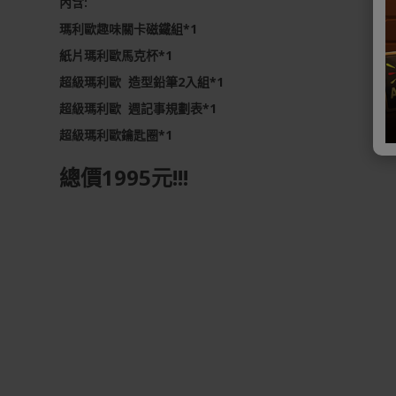
內含:
瑪利歐趣味關卡磁鐵組*1
紙片瑪利歐馬克杯*1
超級瑪利歐 造型鉛筆2入組*1
超級瑪利歐 週記事規劃表*1
超級瑪利歐鑰匙圈*1
總價1995元!!!