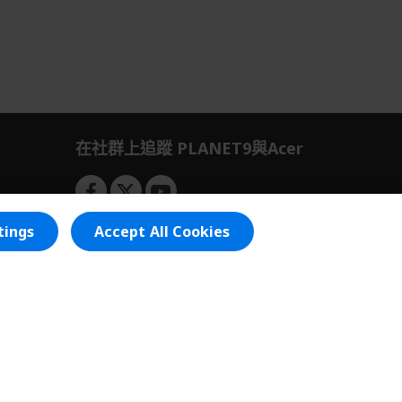
在社群上追蹤 PLANET9與Acer
tings
Accept All Cookies