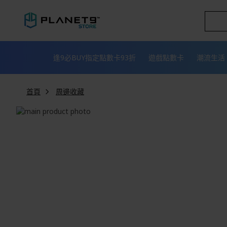
跳
到
內
容
逢9必BUY指定點數卡93折
遊戲點數卡
潮流生活
首頁
周邊收藏
Skip
to
Skip
the
to
end
the
of
beginning
the
of
images
the
gallery
images
gallery