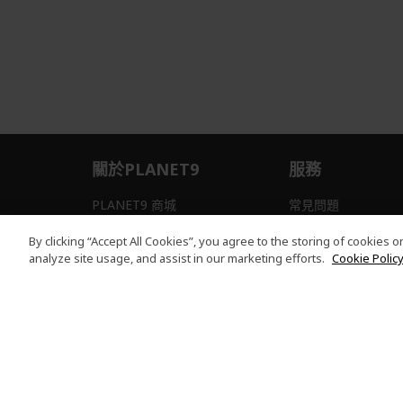
關於PLANET9
服務
PLANET9 商城
常見問題
隱私權聲明
訂單問題
By clicking “Accept All Cookies”, you agree to the storing of cookies 
analyze site usage, and assist in our marketing efforts.
Cookie Policy
本網站提供之安全支付：
PLANET9 Store | PLANET9 官方商城 | 統一編號：20828393 | Acer 版權
有