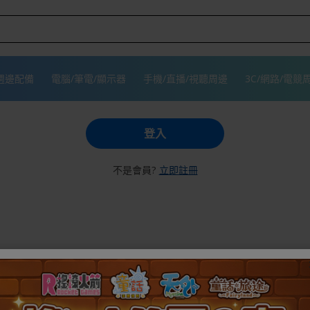
週邊配備
電腦/筆電/顯示器
手機/直播/視聽周邊
3C/網路/電競
登入
不是會員?
立即註冊