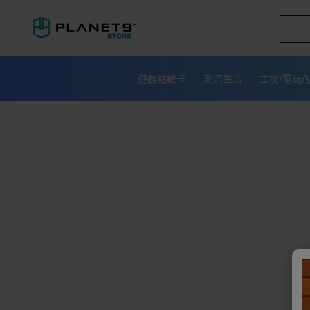
跳
到
內
容
遊戲點數卡
潮流生活
主機/電玩/
PLANET9
商
城