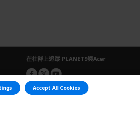
在社群上追蹤 PLANET9與Acer
tings
Accept All Cookies