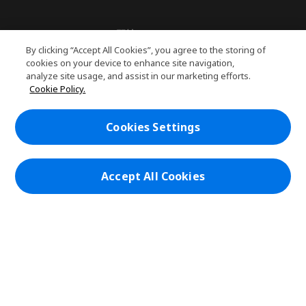
關於PLANET9
h
By clicking “Accept All Cookies”, you agree to the storing of
i
服務
cookies on your device to enhance site navigation,
h
d
analyze site usage, and assist in our marketing efforts.
i
d
PLANET9網路商城
Cookie Policy.
d
e
h
d
n
i
帳戶
e
h
d
Cookies Settings
n
i
d
在社群上追蹤 PLANET9與Acer
d
e
d
n
e
Accept All Cookies
n
本網站提供之安全支付：
PLANET9 Store | PLANET9 官方商城 | 統一編號：20828393 | Acer 版權