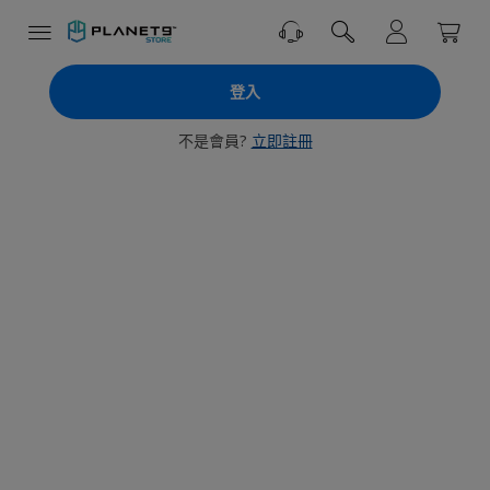
跳
到
內
PLANET9
容
登入
商
城
不是會員?
立即註冊