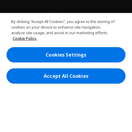
關於PLANET9
h
By clicking “Accept All Cookies”, you agree to the storing of
i
服務
cookies on your device to enhance site navigation,
h
d
analyze site usage, and assist in our marketing efforts.
i
d
PLANET9網路商城
Cookie Policy.
d
e
h
d
n
i
帳戶
e
h
d
Cookies Settings
n
i
d
在社群上追蹤 PLANET9與Acer
d
e
d
n
e
Accept All Cookies
n
本網站提供之安全支付：
PLANET9 Store | PLANET9 官方商城 | 統一編號：20828393 | Acer 版權