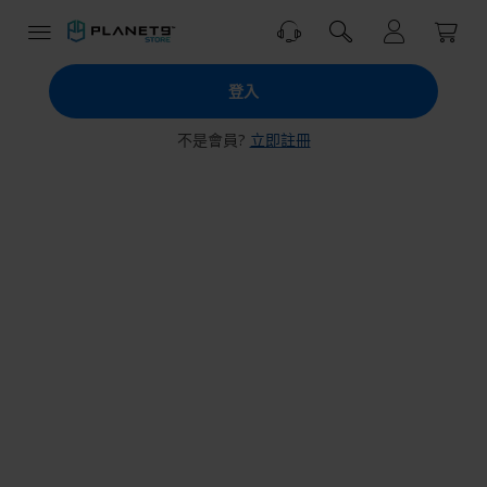
跳
到
內
PLANET9
容
登入
商
城
不是會員?
立即註冊