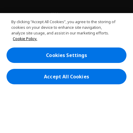
關於PLANET9
h
By clicking “Accept All Cookies”, you agree to the storing of
i
服務
cookies on your device to enhance site navigation,
h
d
analyze site usage, and assist in our marketing efforts.
i
d
PLANET9網路商城
Cookie Policy.
d
e
h
d
n
i
帳戶
e
h
d
Cookies Settings
n
i
d
在社群上追蹤 PLANET9與Acer
d
e
d
n
e
Accept All Cookies
n
本網站提供之安全支付：
PLANET9 Store | PLANET9 官方商城 | 統一編號：20828393 | Acer 版權