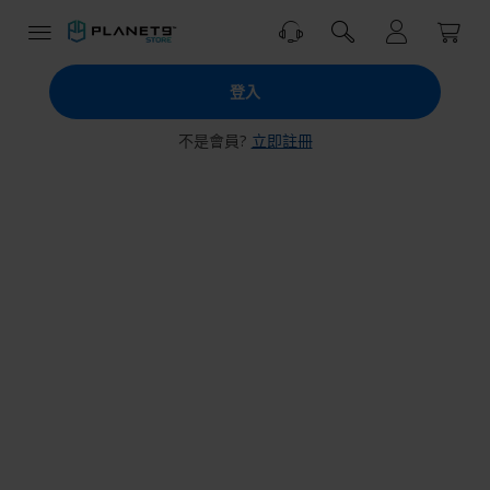
跳
到
內
PLANET9
容
登入
商
城
不是會員?
立即註冊