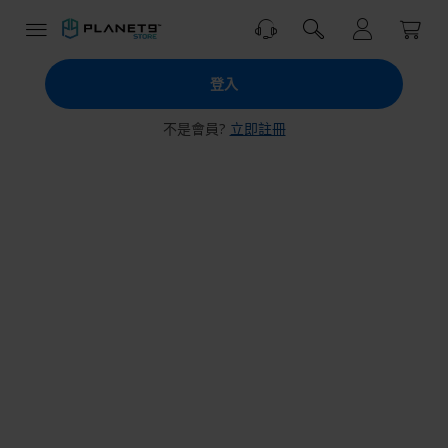
跳
到
內
PLANET9
容
登入
商
城
不是會員?
立即註冊