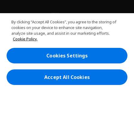
關於PLANET9
h
By clicking “Accept All Cookies”, you agree to the storing of
i
服務
cookies on your device to enhance site navigation,
h
d
analyze site usage, and assist in our marketing efforts.
i
d
PLANET9網路商城
Cookie Policy.
d
e
h
d
n
i
帳戶
e
h
d
Cookies Settings
n
i
d
在社群上追蹤 PLANET9與Acer
d
e
d
n
e
Accept All Cookies
n
本網站提供之安全支付：
PLANET9 Store | PLANET9 官方商城 | 統一編號：20828393 | Acer 版權