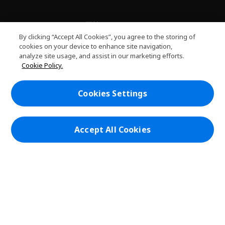
關於PLANET9
h
By clicking “Accept All Cookies”, you agree to the storing of
i
服務
cookies on your device to enhance site navigation,
h
d
analyze site usage, and assist in our marketing efforts.
i
d
PLANET9網路商城
Cookie Policy.
d
e
h
d
n
i
帳戶
e
h
d
Cookies Settings
n
i
d
在社群上追蹤 PLANET9與Acer
d
e
d
n
e
Accept All Cookies
n
本網站提供之安全支付：
PLANET9 Store | PLANET9 官方商城 | 統一編號：20828393 | Acer 版權