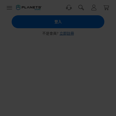
跳
到
內
PLANET9
容
登入
商
城
不是會員?
立即註冊