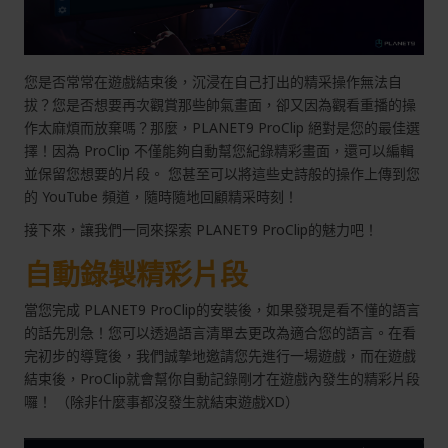
您是否常常在遊戲結束後，沉浸在自己打出的精采操作無法自
拔？您是否想要再次觀賞那些帥氣畫面，卻又因為觀看重播的操
作太麻煩而放棄嗎？那麼，PLANET9 ProClip 絕對是您的最佳選
擇！因為 ProClip 不僅能夠自動幫您紀錄精彩畫面，還可以編輯
並保留您想要的片段。 您甚至可以將這些史詩般的操作上傳到您
的 YouTube 頻道，隨時隨地回顧精采時刻！
接下來，讓我們一同來探索 PLANET9 ProClip的魅力吧！
自動錄製精彩片段
當您完成 PLANET9 ProClip的安裝後，如果發現是看不懂的語言
的話先別急！您可以透過語言清單去更改為適合您的語言。在看
完初步的導覽後，我們誠摯地邀請您先進行一場遊戲，而在遊戲
結束後，ProClip就會幫你自動記錄剛才在遊戲內發生的精彩片段
囉！ （除非什麼事都沒發生就結束遊戲XD）