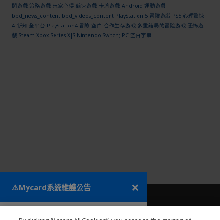
閒遊戲
策略遊戲
玩家心得
競速遊戲
卡牌遊戲
Android
運動遊戲
bbd_news_content
bbd_videos_content
PlayStation 5
冒險遊戲
PS5
心理驚悚
AI新知
全平台
PlayStation4
冒險
空白
合作生存游戏
多重结局的冒险游戏
恐怖遊
戲
Steam
Xbox Series X|S
Nintendo Switch; PC
空白字串
×
⚠️Mycard系統維護公告
關於PLANET9
h