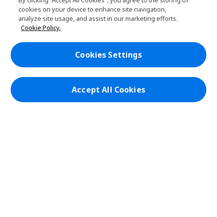
By clicking “Accept All Cookies”, you agree to the storing of
i
為提升服務品質，
Mycard
服務
cookies on your device to enhance site navigation,
h
d
8/9(日)00:00–02:30進行網路維護作
analyze site usage, and assist in our marketing efforts.
i
d
業。
PLANET9網路商城
Cookie Policy.
d
e
h
d
n
i
維護期間Mycard、專屬卡、貝殼幣、
帳戶
e
h
d
Cookies Settings
元氣卡、Gametower暫停服務，
n
i
d
在社群上追蹤 PLANET9與Acer
d
e
請耐心等候，維護完成另行發卡。
d
n
e
Accept All Cookies
造成不便，敬請見諒。
n
本網站提供之安全支付：
PLANET9 Store | PLANET9 官方商城 | 統一編號：20828393 | Acer 版權
所有