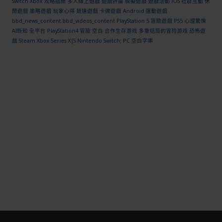
Switch
Xbox
攻略指南
多人線上遊戲
遊戲評論
模擬遊戲
遊戲活動
iOS
社群互動
休
閒遊戲
策略遊戲
玩家心得
競速遊戲
卡牌遊戲
Android
運動遊戲
bbd_news_content
bbd_videos_content
PlayStation 5
冒險遊戲
PS5
心理驚悚
AI新知
全平台
PlayStation4
冒險
空白
合作生存游戏
多重结局的冒险游戏
恐怖遊
戲
Steam
Xbox Series X|S
Nintendo Switch; PC
空白字串