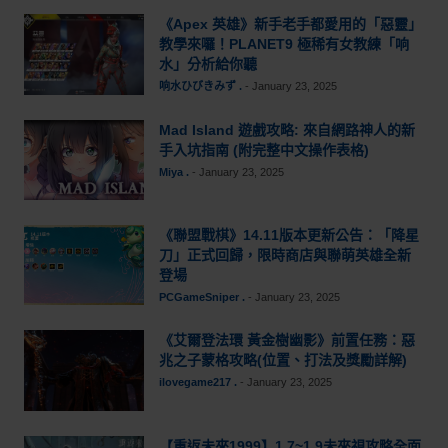
《Apex 英雄》新手老手都愛用的「惡靈」
教學來囉！PLANET9 極稀有女教練「响
水」分析給你聽
响水ひびきみず .
-
January 23, 2025
Mad Island 遊戲攻略: 來自網路神人的新
手入坑指南 (附完整中文操作表格)
Miya .
-
January 23, 2025
《聯盟戰棋》14.11版本更新公告：「降星
刀」正式回歸，限時商店與聯萌英雄全新
登場
PCGameSniper .
-
January 23, 2025
《艾爾登法環 黃金樹幽影》前置任務：惡
兆之子蒙格攻略(位置、打法及獎勵詳解)
ilovegame217 .
-
January 23, 2025
【重返未來1999】1.7~1.9未來視攻略全面