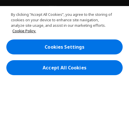
關於PLANET9
h
By clicking “Accept All Cookies”, you agree to the storing of
i
服務
cookies on your device to enhance site navigation,
h
d
analyze site usage, and assist in our marketing efforts.
i
d
PLANET9網路商城
Cookie Policy.
d
e
h
d
n
i
帳戶
e
h
d
Cookies Settings
n
i
d
在社群上追蹤 PLANET9與Acer
d
e
d
n
e
Accept All Cookies
n
本網站提供之安全支付：
PLANET9 Store | PLANET9 官方商城 | 統一編號：20828393 | Acer 版權
所有