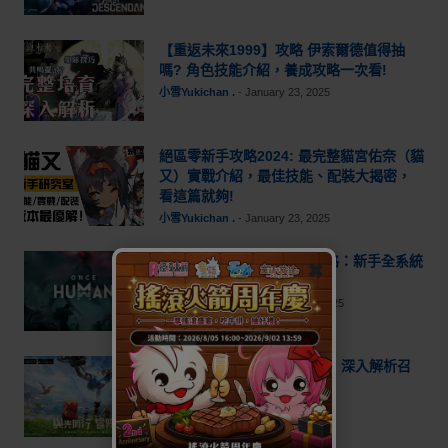
【重返未來1999】攻略 伊索爾德值得抽
嗎? 角色技能介紹，養成攻略一次看!
小雪Yukichan .
-
January 23, 2025
絕區零新手攻略2024: 最完整貓宮佑奈（貓
又）實戰介紹，最佳技能、配裝大揭密，
看這篇就夠!
小雪Yukichan .
-
January 23, 2025
七日世界 Once Human 攻略：新手全系統
✖
上手指南
imfineandyu222 .
-
January 23, 2025
《見習狩獵家》全方位攻略：深入解析召
喚策略與陣容搭配
ilovegame217 .
-
January 23, 2025