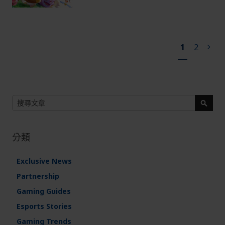
頁
您
頁
1
2
頁
下
面
目
面
面
一
前
步
正
閱
搜
讀
尋
搜
尋
分類
Exclusive News
Partnership
Gaming Guides
Esports Stories
Gaming Trends