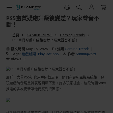
跳
到
內
PS5畫質疑慮升級後變差？玩家聲音不
容
斷！
首頁
GAMING NEWS
Gaming Trends
PS5畫質疑慮升級後變差？玩家聲音不斷！
發文時間
May 16, 2026
分類
Gaming Trends
Tags:
遊戲新聞
,
PlayStation5
作者
GamingNerd .
Views:
9
最近，大量PS5初代用戶紛紛反映，他們在更新主機系統後，遊
玩遊戲時發現畫質表現明顯下滑。許多玩家坦言，這段時間Sony
推送的多次更新讓他們感到很困惑。
許多玩家遇到遠景畫面模糊、紋理加載距離縮短以及整體畫面帶