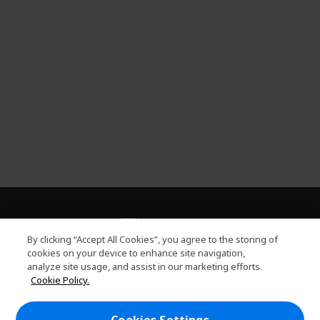
關於PLANET9
h
By clicking “Accept All Cookies”, you agree to the storing of
i
服務
cookies on your device to enhance site navigation,
h
d
analyze site usage, and assist in our marketing efforts.
i
d
PLANET9網路商城
Cookie Policy.
d
e
h
d
n
i
帳戶
e
h
d