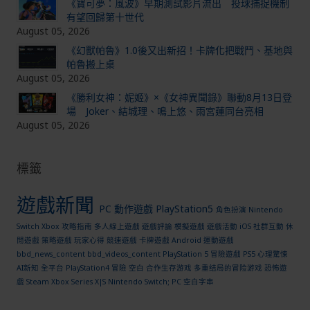
《寶可夢：風波》早期測試影片流出 投球捕捉機制
有望回歸第十世代
August 05, 2026
《幻獸帕魯》1.0後又出新招！卡牌化把戰鬥、基地與
帕魯搬上桌
August 05, 2026
《勝利女神：妮姬》×《女神異聞錄》聯動8月13日登
場 Joker、結城理、鳴上悠、雨宮蓮同台亮相
August 05, 2026
標籤
遊戲新聞
PC
動作遊戲
PlayStation5
角色扮演
Nintendo
Switch
Xbox
攻略指南
多人線上遊戲
遊戲評論
模擬遊戲
遊戲活動
iOS
社群互動
休
閒遊戲
策略遊戲
玩家心得
競速遊戲
卡牌遊戲
Android
運動遊戲
bbd_news_content
bbd_videos_content
PlayStation 5
冒險遊戲
PS5
心理驚悚
AI新知
全平台
PlayStation4
冒險
空白
合作生存游戏
多重结局的冒险游戏
恐怖遊
戲
Steam
Xbox Series X|S
Nintendo Switch; PC
空白字串