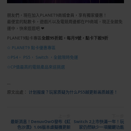
朋友們，現在加入PLANET9商城會員，享有獨家優惠！
最便宜的點數卡，遊戲片以及電競周邊都在P9商城，現正全館免
運中，快來逛逛吧 ❤
PLANET9點卡專區
全館95折起，每月9號，點卡下殺9折
✩ PLANET9 點卡優惠專區
✩PS4， PS5， Switch ，全館限時免運
✩CP值最高的電競產品來這挑選
```
原文出處：
计划报废？玩家质疑为什么PS5越更新画质越差！
上一步
下一步
最新消息！DenuvOwO發布《紅
Switch 2上市快滿一年！玩
色沙漠》1.06版本虛擬機更新
家仍然缺少一項關鍵功能