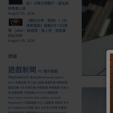
招！卡牌化把戰鬥、基地與
帕魯搬上桌
August 05, 2026
《勝利女神：妮姬》×《女
神異聞錄》聯動8月13日登
場 Joker、結城理、鳴上悠、雨宮蓮
同台亮相
August 05, 2026
標籤
遊戲新聞
PC
動作遊戲
PlayStation5
角色扮演
Nintendo Switch
Xbox
攻略指南
多人線上遊戲
遊戲評論
模擬遊戲
遊戲活動
iOS
社群互動
休閒遊戲
策略遊戲
玩家心
得
競速遊戲
卡牌遊戲
Android
運動遊戲
bbd_news_content
bbd_videos_content
PlayStation 5
冒險遊戲
PS5
心理驚悚
AI新知
全平
台
PlayStation4
冒險
空白
合作生存游戏
多重结
局的冒险游戏
恐怖遊戲
Steam
Xbox Series X|S